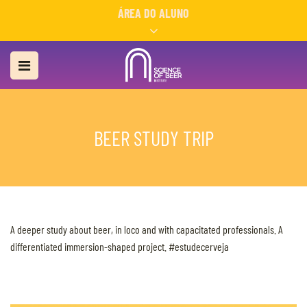
ÁREA DO ALUNO
BEER STUDY TRIP
A deeper study about beer, in loco and with capacitated professionals. A
differentiated immersion-shaped project. #estudecerveja